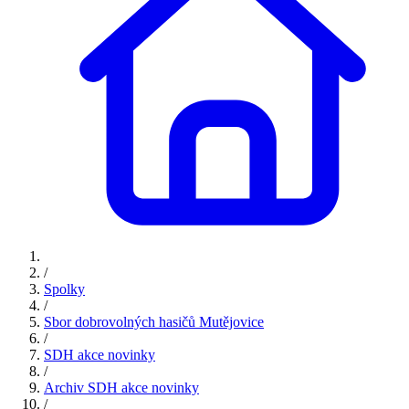
/
Spolky
/
Sbor dobrovolných hasičů Mutějovice
/
SDH akce novinky
/
Archiv SDH akce novinky
/