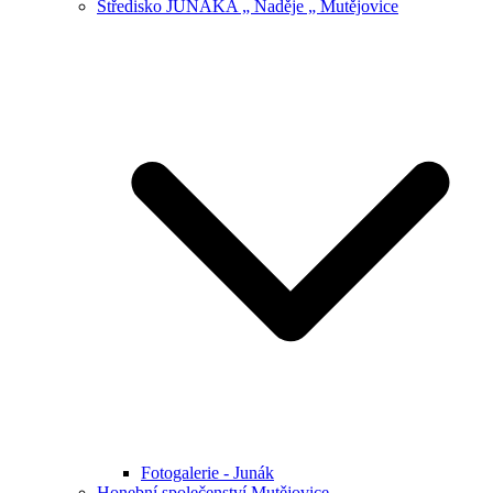
Středisko JUNÁKA „ Naděje „ Mutějovice
Fotogalerie - Junák
Honební společenství Mutějovice