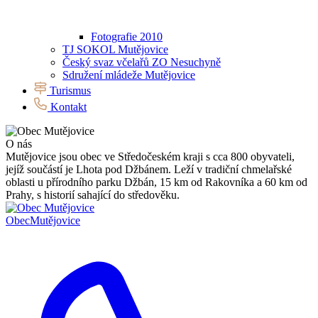
Fotografie 2010
TJ SOKOL Mutějovice
Český svaz včelařů ZO Nesuchyně
Sdružení mládeže Mutějovice
Turismus
Kontakt
O nás
Mutějovice jsou obec ve Středočeském kraji s cca 800 obyvateli,
jejíž součástí je Lhota pod Džbánem. Leží v tradiční chmelařské
oblasti u přírodního parku Džbán, 15 km od Rakovníka a 60 km od
Prahy, s historií sahající do středověku.
Obec
Mutějovice