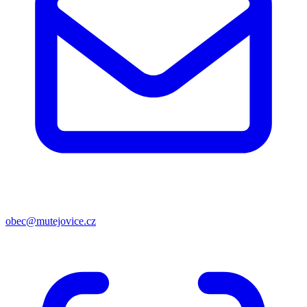
obec@mutejovice.cz