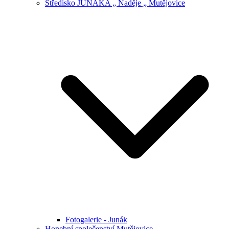
Středisko JUNÁKA „ Naděje „ Mutějovice
Fotogalerie - Junák
Honební společenství Mutějovice