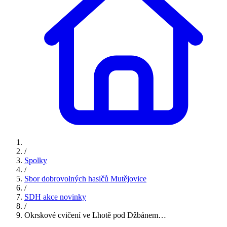
/
Spolky
/
Sbor dobrovolných hasičů Mutějovice
/
SDH akce novinky
/
Okrskové cvičení ve Lhotě pod Džbánem…