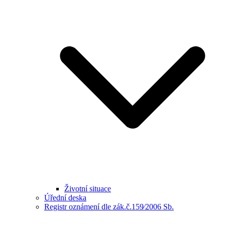
Životní situace
Úřední deska
Registr oznámení dle zák.č.159⁄2006 Sb.