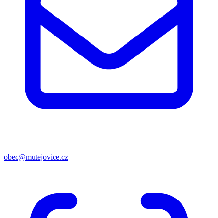
obec@mutejovice.cz