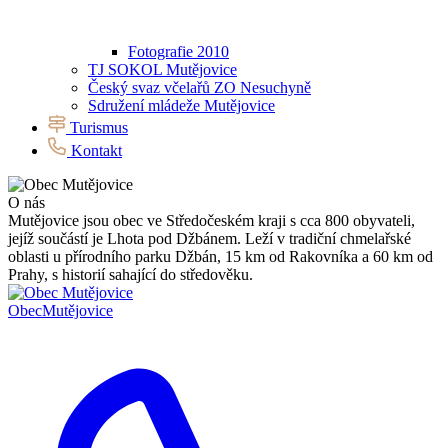
Fotografie 2010
TJ SOKOL Mutějovice
Český svaz včelařů ZO Nesuchyně
Sdružení mládeže Mutějovice
Turismus
Kontakt
O nás
Mutějovice jsou obec ve Středočeském kraji s cca 800 obyvateli,
jejíž součástí je Lhota pod Džbánem. Leží v tradiční chmelařské
oblasti u přírodního parku Džbán, 15 km od Rakovníka a 60 km od
Prahy, s historií sahající do středověku.
Obec
Mutějovice