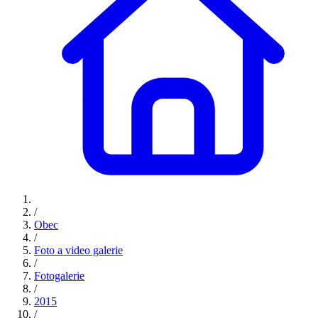
/
Obec
/
Foto a video galerie
/
Fotogalerie
/
2015
/