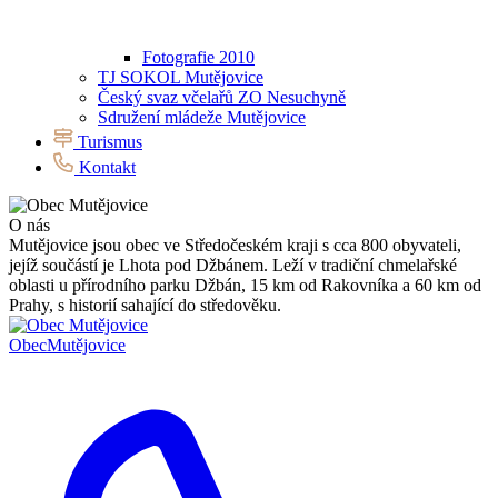
Fotografie 2010
TJ SOKOL Mutějovice
Český svaz včelařů ZO Nesuchyně
Sdružení mládeže Mutějovice
Turismus
Kontakt
O nás
Mutějovice jsou obec ve Středočeském kraji s cca 800 obyvateli,
jejíž součástí je Lhota pod Džbánem. Leží v tradiční chmelařské
oblasti u přírodního parku Džbán, 15 km od Rakovníka a 60 km od
Prahy, s historií sahající do středověku.
Obec
Mutějovice