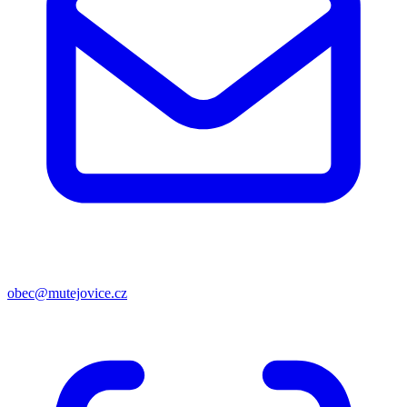
obec@mutejovice.cz