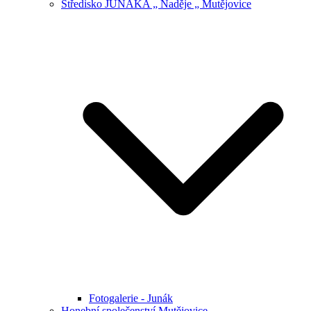
Středisko JUNÁKA „ Naděje „ Mutějovice
Fotogalerie - Junák
Honební společenství Mutějovice