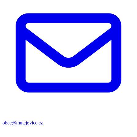
obec@mutejovice.cz