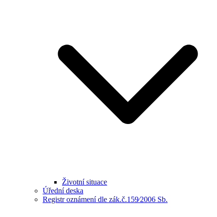
Životní situace
Úřední deska
Registr oznámení dle zák.č.159⁄2006 Sb.