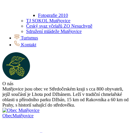
Fotografie 2010
TJ SOKOL Mutějovice
Český svaz včelařů ZO Nesuchyně
Sdružení mládeže Mutějovice
Turismus
Kontakt
O nás
Mutějovice jsou obec ve Středočeském kraji s cca 800 obyvateli,
jejíž součástí je Lhota pod Džbánem. Leží v tradiční chmelařské
oblasti u přírodního parku Džbán, 15 km od Rakovníka a 60 km od
Prahy, s historií sahající do středověku.
Obec
Mutějovice