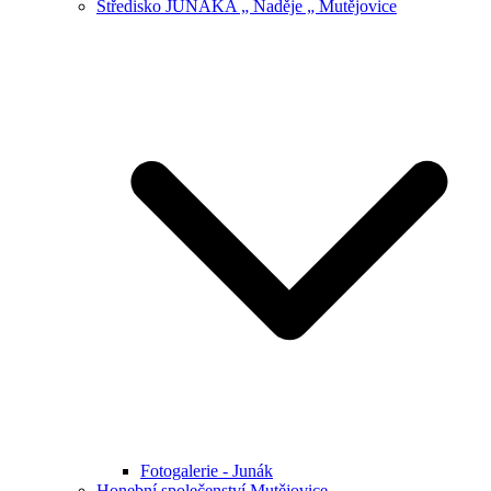
Středisko JUNÁKA „ Naděje „ Mutějovice
Fotogalerie - Junák
Honební společenství Mutějovice