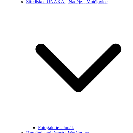
Středisko JUNÁKA „ Naděje „ Mutějovice
Fotogalerie - Junák
Honební společenství Mutějovice