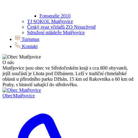
Fotografie 2010
TJ SOKOL Mutějovice
Český svaz včelařů ZO Nesuchyně
Sdružení mládeže Mutějovice
Turismus
Kontakt
O nás
Mutějovice jsou obec ve Středočeském kraji s cca 800 obyvateli,
jejíž součástí je Lhota pod Džbánem. Leží v tradiční chmelařské
oblasti u přírodního parku Džbán, 15 km od Rakovníka a 60 km od
Prahy, s historií sahající do středověku.
Obec
Mutějovice