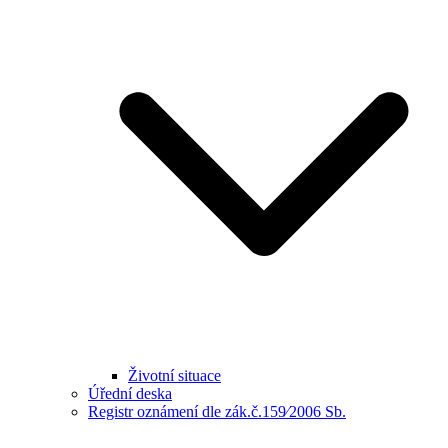
Životní situace
Úřední deska
Registr oznámení dle zák.č.159⁄2006 Sb.