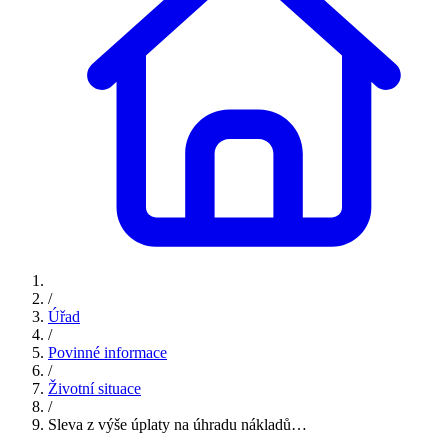
/
Úřad
/
Povinné informace
/
Životní situace
/
Sleva z výše úplaty na úhradu nákladů…