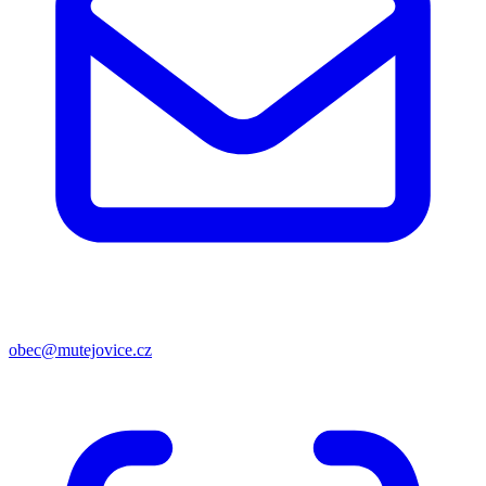
obec@mutejovice.cz