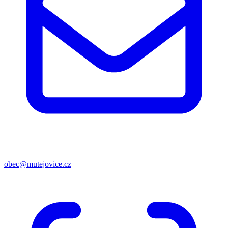
obec@mutejovice.cz