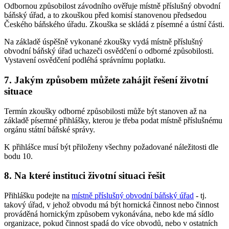
Odbornou způsobilost závodního ověřuje místně příslušný obvodní
báňský úřad, a to zkouškou před komisí stanovenou předsedou
Českého báňského úřadu. Zkouška se skládá z písemné a ústní části.
Na základě úspěšně vykonané zkoušky vydá místně příslušný
obvodní báňský úřad uchazeči osvědčení o odborné způsobilosti.
Vystavení osvědčení podléhá správnímu poplatku.
7. Jakým způsobem můžete zahájit řešení životní
situace
Termín zkoušky odborné způsobilosti může být stanoven až na
základě písemné přihlášky, kterou je třeba podat místně příslušnému
orgánu státní báňské správy.
K přihlášce musí být přiloženy všechny požadované náležitosti dle
bodu 10.
8. Na které instituci životní situaci řešit
Přihlášku podejte na
místně příslušný obvodní báňský úřad
- tj.
takový úřad, v jehož obvodu má být hornická činnost nebo činnost
prováděná hornickým způsobem vykonávána, nebo kde má sídlo
organizace, pokud činnost spadá do více obvodů, nebo v ostatních