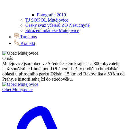
Fotografie 2010
TJ SOKOL Mutějovice
Český svaz včelařů ZO Nesuchyně
Sdružení mládeže Mutějovice
Turismus
Kontakt
O nás
Mutějovice jsou obec ve Středočeském kraji s cca 800 obyvateli,
jejíž součástí je Lhota pod Džbánem. Leží v tradiční chmelařské
oblasti u přírodního parku Džbán, 15 km od Rakovníka a 60 km od
Prahy, s historií sahající do středověku.
Obec
Mutějovice