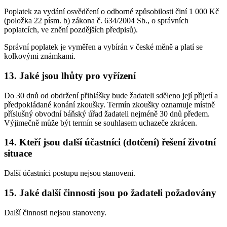
Poplatek za vydání osvědčení o odborné způsobilosti činí 1 000 Kč
(položka 22 písm. b) zákona č. 634/2004 Sb., o správních
poplatcích, ve znění pozdějších předpisů).
Správní poplatek je vyměřen a vybírán v české měně a platí se
kolkovými známkami.
13. Jaké jsou lhůty pro vyřízení
Do 30 dnů od obdržení přihlášky bude žadateli sděleno její přijetí a
předpokládané konání zkoušky. Termín zkoušky oznamuje místně
příslušný obvodní báňský úřad žadateli nejméně 30 dnů předem.
Výjimečně může být termín se souhlasem uchazeče zkrácen.
14. Kteří jsou další účastníci (dotčení) řešení životní
situace
Další účastníci postupu nejsou stanoveni.
15. Jaké další činnosti jsou po žadateli požadovány
Další činnosti nejsou stanoveny.