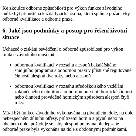
Ke zkoušce odborné způsobilosti pro výkon funkce závodního
může být připuštěna každá fyzická osoba, která splňuje požadavky
odborné kvalifikace a odborné praxe.
6. Jaké jsou podmínky a postup pro řešení životní
situace
Uchazeč o získání osvědčení o odborné způsobilosti pro výkon
funkce závodního musí mít:
odbornou kvalifikaci v rozsahu alespoň bakalářského
studijního programu a odbornou praxi v příslušné regulované
činnosti alespoň dva roky, nebo alespoň
odbornou kvalifikaci v rozsahu středoškolského vzdělání
zakončeného maturitou a odbornou praxi při hornické činnosti
nebo činnosti prováděné hornickým způsobem alespoň čtyři
roky.
Má-li být funkce závodního vykonávána na plynujícím dole, na dole
nebezpečném důlními otřesy, průtržemi hornin a plynů nebo na
uhelném dole, požaduje se, aby alespoň polovina předepsané
odborné praxe byla vykonána na dole s obdobnými podmínkami.