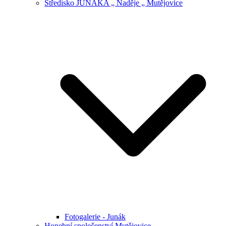
Středisko JUNÁKA „ Naděje „ Mutějovice
Fotogalerie - Junák
Honební společenství Mutějovice