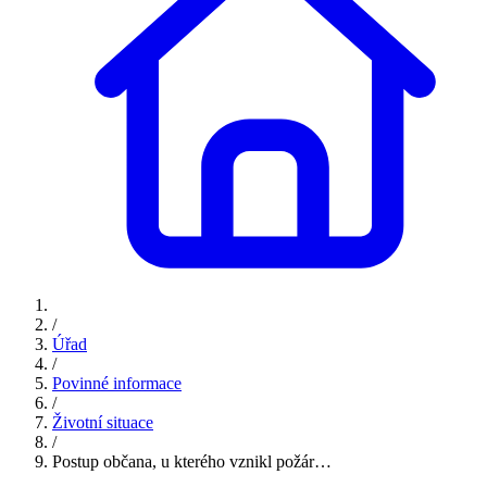
/
Úřad
/
Povinné informace
/
Životní situace
/
Postup občana, u kterého vznikl požár…