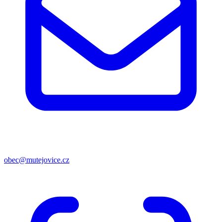
obec@mutejovice.cz