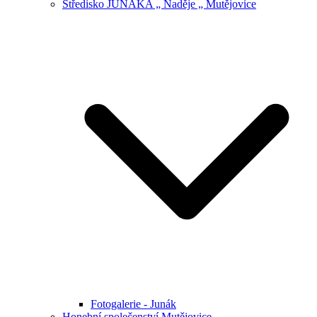
Středisko JUNÁKA „ Naděje „ Mutějovice
Fotogalerie - Junák
Honební společenství Mutějovice