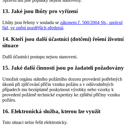
Správní ani jiné poplatky nejsou stanoveny.
13. Jaké jsou lhůty pro vyřízení
Lhůty jsou řešeny v souladu se
zákonem č. 500/2004 Sb., správní
řád, ve znění pozdějších předpisů
.
14. Kteří jsou další účastníci (dotčení) řešení životní
situace
Další účastníci postupu nejsou stanoveni.
15. Jaké další činnosti jsou po žadateli požadovány
Umožnit orgánu státního požárního dozoru provedení potřebných
úkonů při zjišťování příčin vzniku požáru a v odůvodněných
případech mu bezúplatně poskytnout výrobky nebo vzorky k
provedení požárně technické expertizy ke zjištění příčiny vzniku
požáru.
16. Elektronická služba, kterou lze využít
Tuto situaci nelze řešit elektronicky.