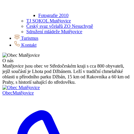
Fotografie 2010
TJ SOKOL Mutějovice
Český svaz včelařů ZO Nesuchyně
Sdružení mládeže Mutějovice
Turismus
Kontakt
O nás
Mutějovice jsou obec ve Středočeském kraji s cca 800 obyvateli,
jejíž součástí je Lhota pod Džbánem. Leží v tradiční chmelařské
oblasti u přírodního parku Džbán, 15 km od Rakovníka a 60 km od
Prahy, s historií sahající do středověku.
Obec
Mutějovice