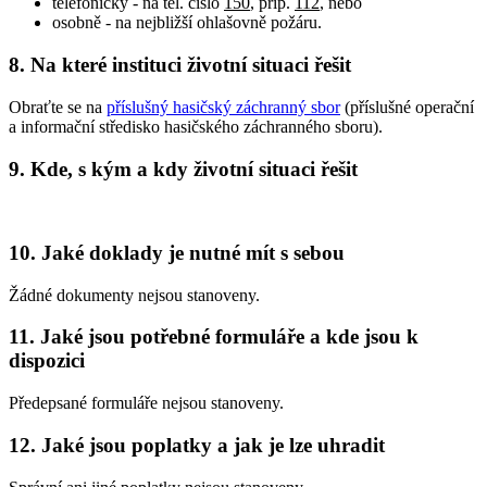
telefonicky - na tel. číslo
150
, příp.
112
, nebo
osobně - na nejbližší ohlašovně požáru.
8. Na které instituci životní situaci řešit
Obraťte se na
příslušný hasičský záchranný sbor
(příslušné operační
a informační středisko hasičského záchranného sboru).
9. Kde, s kým a kdy životní situaci řešit
10. Jaké doklady je nutné mít s sebou
Žádné dokumenty nejsou stanoveny.
11. Jaké jsou potřebné formuláře a kde jsou k
dispozici
Předepsané formuláře nejsou stanoveny.
12. Jaké jsou poplatky a jak je lze uhradit