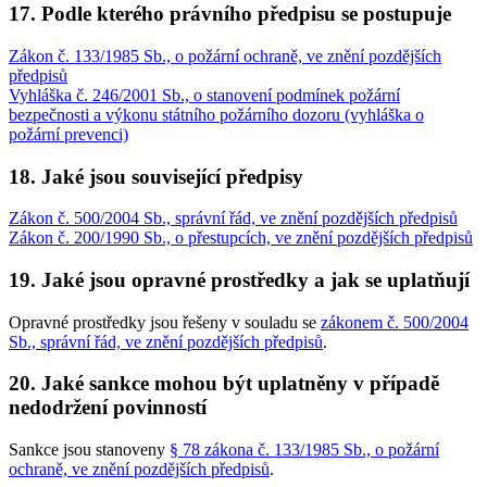
17. Podle kterého právního předpisu se postupuje
Zákon č. 133/1985 Sb., o požární ochraně, ve znění pozdějších
předpisů
Vyhláška č. 246/2001 Sb., o stanovení podmínek požární
bezpečnosti a výkonu státního požárního dozoru (vyhláška o
požární prevenci)
18. Jaké jsou související předpisy
Zákon č. 500/2004 Sb., správní řád, ve znění pozdějších předpisů
Zákon č. 200/1990 Sb., o přestupcích, ve znění pozdějších předpisů
19. Jaké jsou opravné prostředky a jak se uplatňují
Opravné prostředky jsou řešeny v souladu se
zákonem č. 500/2004
Sb., správní řád, ve znění pozdějších předpisů
.
20. Jaké sankce mohou být uplatněny v případě
nedodržení povinností
Sankce jsou stanoveny
§ 78 zákona č. 133/1985 Sb., o požární
ochraně, ve znění pozdějších předpisů
.