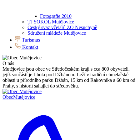
Fotografie 2010
TJ SOKOL Mutějovice
Český svaz včelařů ZO Nesuchyně
Sdružení mládeže Mutějovice
Turismus
Kontakt
O nás
Mutějovice jsou obec ve Středočeském kraji s cca 800 obyvateli,
jejíž součástí je Lhota pod Džbánem. Leží v tradiční chmelařské
oblasti u přírodního parku Džbán, 15 km od Rakovníka a 60 km od
Prahy, s historií sahající do středověku.
Obec
Mutějovice