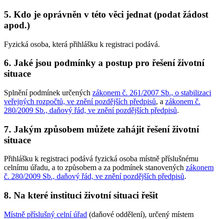
5. Kdo je oprávněn v této věci jednat (podat žádost
apod.)
Fyzická osoba, která přihlášku k registraci podává.
6. Jaké jsou podmínky a postup pro řešení životní
situace
Splnění podmínek určených
zákonem č. 261/2007 Sb., o stabilizaci
veřejných rozpočtů, ve znění pozdějších předpisů
, a
zákonem č.
280/2009 Sb., daňový řád, ve znění pozdějších předpisů
.
7. Jakým způsobem můžete zahájit řešení životní
situace
Přihlášku k registraci podává fyzická osoba místně příslušnému
celnímu úřadu, a to způsobem a za podmínek stanovených
zákonem
č. 280/2009 Sb., daňový řád, ve znění pozdějších předpisů
.
8. Na které instituci životní situaci řešit
Místně příslušný celní úřad
(daňové oddělení), určený místem