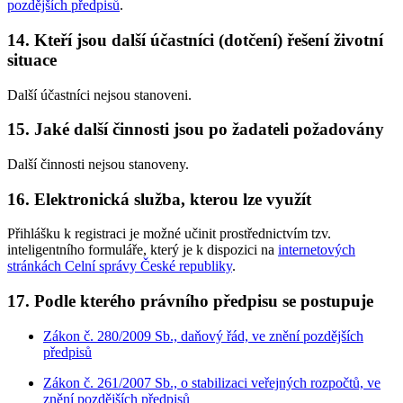
pozdějších předpisů
.
14. Kteří jsou další účastníci (dotčení) řešení životní
situace
Další účastníci nejsou stanoveni.
15. Jaké další činnosti jsou po žadateli požadovány
Další činnosti nejsou stanoveny.
16. Elektronická služba, kterou lze využít
Přihlášku k registraci je možné učinit prostřednictvím tzv.
inteligentního formuláře, který je k dispozici na
internetových
stránkách Celní správy České republiky
.
17. Podle kterého právního předpisu se postupuje
Zákon č. 280/2009 Sb., daňový řád, ve znění pozdějších
předpisů
Zákon č. 261/2007 Sb., o stabilizaci veřejných rozpočtů, ve
znění pozdějších předpisů