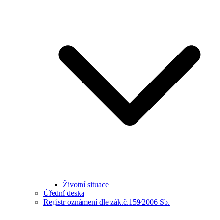
Životní situace
Úřední deska
Registr oznámení dle zák.č.159⁄2006 Sb.