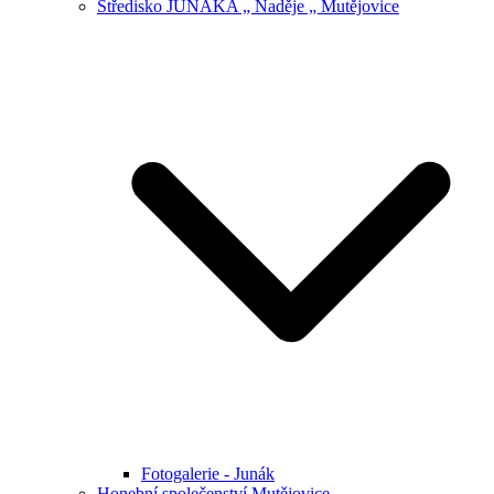
Středisko JUNÁKA „ Naděje „ Mutějovice
Fotogalerie - Junák
Honební společenství Mutějovice