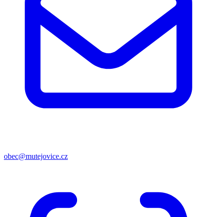
obec@mutejovice.cz