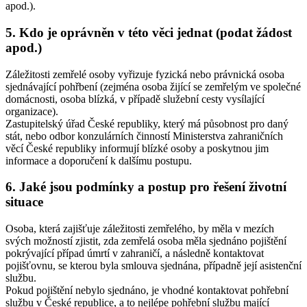
apod.).
5. Kdo je oprávněn v této věci jednat (podat žádost
apod.)
Záležitosti zemřelé osoby vyřizuje fyzická nebo právnická osoba
sjednávající pohřbení (zejména osoba žijící se zemřelým ve společné
domácnosti, osoba blízká, v případě služební cesty vysílající
organizace).
Zastupitelský úřad České republiky, který má působnost pro daný
stát, nebo odbor konzulárních činností Ministerstva zahraničních
věcí České republiky informují blízké osoby a poskytnou jim
informace a doporučení k dalšímu postupu.
6. Jaké jsou podmínky a postup pro řešení životní
situace
Osoba, která zajišťuje záležitosti zemřelého, by měla v mezích
svých možností zjistit, zda zemřelá osoba měla sjednáno pojištění
pokrývající případ úmrtí v zahraničí, a následně kontaktovat
pojišťovnu, se kterou byla smlouva sjednána, případně její asistenční
službu.
Pokud pojištění nebylo sjednáno, je vhodné kontaktovat pohřební
službu v České republice, a to nejlépe pohřební službu mající