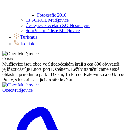
Fotografie 2010
TJ SOKOL Mutějovice
Český svaz včelařů ZO Nesuchyně
Sdružení mládeže Mutějovice
Turismus
Kontakt
O nás
Mutějovice jsou obec ve Středočeském kraji s cca 800 obyvateli,
jejíž součástí je Lhota pod Džbánem. Leží v tradiční chmelařské
oblasti u přírodního parku Džbán, 15 km od Rakovníka a 60 km od
Prahy, s historií sahající do středověku.
Obec
Mutějovice