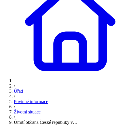
/
Úřad
/
Povinné informace
/
Životní situace
/
Úmrtí občana České republiky v…