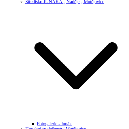
Středisko JUNÁKA „ Naděje „ Mutějovice
Fotogalerie - Junák
Honební společenství Mutějovice