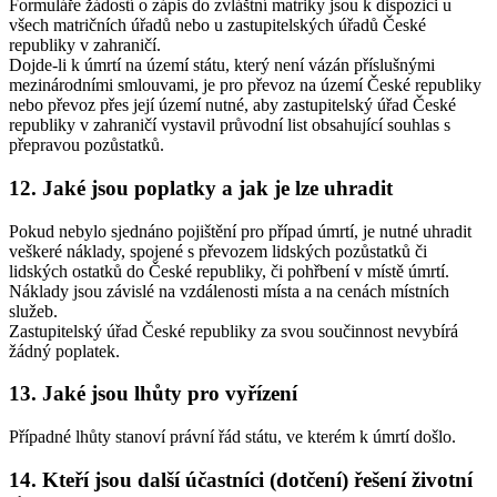
Formuláře žádostí o zápis do zvláštní matriky jsou k dispozici u
všech matričních úřadů nebo u zastupitelských úřadů České
republiky v zahraničí.
Dojde-li k úmrtí na území státu, který není vázán příslušnými
mezinárodními smlouvami, je pro převoz na území České republiky
nebo převoz přes její území nutné, aby zastupitelský úřad České
republiky v zahraničí vystavil průvodní list obsahující souhlas s
přepravou pozůstatků.
12. Jaké jsou poplatky a jak je lze uhradit
Pokud nebylo sjednáno pojištění pro případ úmrtí, je nutné uhradit
veškeré náklady, spojené s převozem lidských pozůstatků či
lidských ostatků do České republiky, či pohřbení v místě úmrtí.
Náklady jsou závislé na vzdálenosti místa a na cenách místních
služeb.
Zastupitelský úřad České republiky za svou součinnost nevybírá
žádný poplatek.
13. Jaké jsou lhůty pro vyřízení
Případné lhůty stanoví právní řád státu, ve kterém k úmrtí došlo.
14. Kteří jsou další účastníci (dotčení) řešení životní