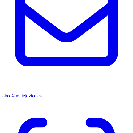
obec@mutejovice.cz