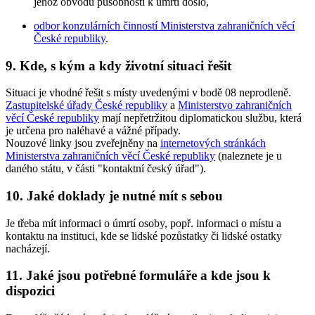
jehož obvodu působnosti k úmrtí došlo,
odbor konzulárních činností Ministerstva zahraničních věcí
České republiky
.
9. Kde, s kým a kdy životní situaci řešit
Situaci je vhodné řešit s místy uvedenými v bodě 08 neprodleně.
Zastupitelské úřady České republiky
a
Ministerstvo zahraničních
věcí České republiky
mají nepřetržitou diplomatickou službu, která
je určena pro naléhavé a vážné případy.
Nouzové linky jsou zveřejněny na
internetových stránkách
Ministerstva zahraničních věcí České republiky
(naleznete je u
daného státu, v části "kontaktní český úřad").
10. Jaké doklady je nutné mít s sebou
Je třeba mít informaci o úmrtí osoby, popř. informaci o místu a
kontaktu na instituci, kde se lidské pozůstatky či lidské ostatky
nacházejí.
11. Jaké jsou potřebné formuláře a kde jsou k
dispozici