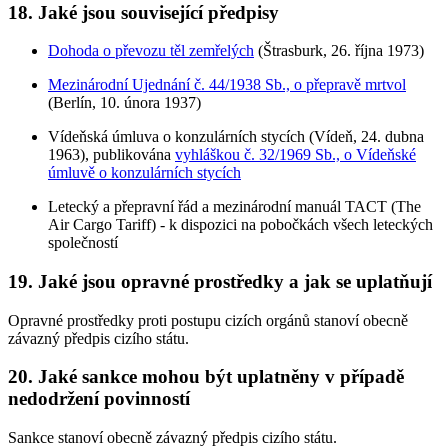
18. Jaké jsou související předpisy
Dohoda o převozu těl zemřelých
(Štrasburk, 26. října 1973)
Mezinárodní Ujednání č. 44/1938 Sb., o přepravě mrtvol
(Berlín, 10. února 1937)
Vídeňská úmluva o konzulárních stycích (Vídeň, 24. dubna
1963), publikována
vyhláškou č. 32/1969 Sb., o Vídeňské
úmluvě o konzulárních stycích
Letecký a přepravní řád a mezinárodní manuál TACT (The
Air Cargo Tariff) - k dispozici na pobočkách všech leteckých
společností
19. Jaké jsou opravné prostředky a jak se uplatňují
Opravné prostředky proti postupu cizích orgánů stanoví obecně
závazný předpis cizího státu.
20. Jaké sankce mohou být uplatněny v případě
nedodržení povinností
Sankce stanoví obecně závazný předpis cizího státu.