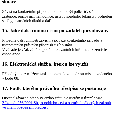
situace
Závisí na konkrétním případu; mohou to být policisté, státní
zástupce, pracovníci nemocnice, ústavu soudního lékařství, pohřební
služby, matričních úřadů a další.
15. Jaké další činnosti jsou po žadateli požadovány
Případné další činnosti závisí na povaze konkrétního případu a
ustanoveních právních předpisů cizího státu.
V zásadě je však žádáno podání relevantních informací k zemřelé
osobě apod.
16. Elektronická služba, kterou lze využít
Případný dotaz můžete zaslat na e-mailovou adresu místa uvedeného
v bodě 08.
17. Podle kterého právního předpisu se postupuje
Obecně závazné předpisy cizího státu, ve kterém k úmrtí došlo.
Zákon č. 256/2001 Sb., o pohřebnictví a o změně některých zákonů,
ve znění pozdějších předpisů