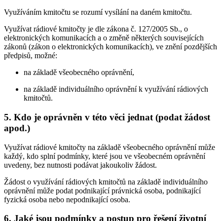
Využíváním kmitočtu se rozumí vysílání na daném kmitočtu.
Využívat rádiové kmitočty je dle zákona č. 127/2005 Sb., o
elektronických komunikacích a o změně některých souvisejících
zákonů (zákon o elektronických komunikacích), ve znění pozdějších
předpisů, možné:
na základě všeobecného oprávnění,
na základě individuálního oprávnění k využívání rádiových
kmitočtů.
5. Kdo je oprávněn v této věci jednat (podat žádost
apod.)
Využívat rádiové kmitočty na základě všeobecného oprávnění může
každý, kdo splní podmínky, které jsou ve všeobecném oprávnění
uvedeny, bez nutnosti podávat jakoukoliv žádost.
Žádost o využívání rádiových kmitočtů na základě individuálního
oprávnění může podat podnikající právnická osoba, podnikající
fyzická osoba nebo nepodnikající osoba.
6. Jaké jsou podmínky a postup pro řešení životní