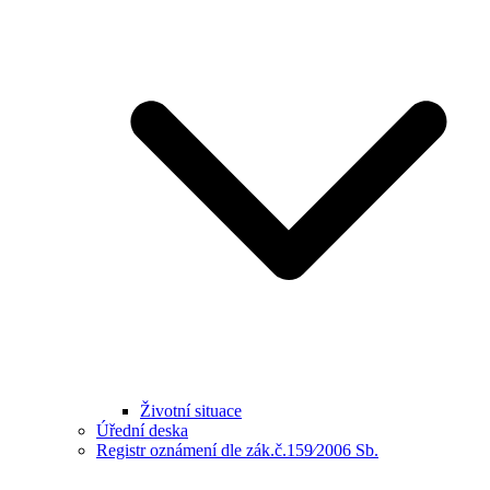
Životní situace
Úřední deska
Registr oznámení dle zák.č.159⁄2006 Sb.