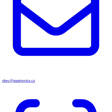
obec@mutejovice.cz