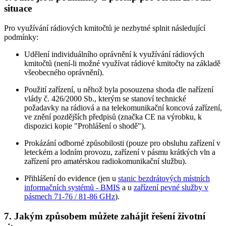
situace
Pro využívání rádiových kmitočtů je nezbytné splnit následující
podmínky:
Udělení individuálního oprávnění k využívání rádiových
kmitočtů (není-li možné využívat rádiové kmitočty na základě
všeobecného oprávnění).
Použití zařízení, u něhož byla posouzena shoda dle nařízení
vlády č. 426/2000 Sb., kterým se stanoví technické
požadavky na rádiová a na telekomunikační koncová zařízení,
ve znění pozdějších předpisů (značka CE na výrobku, k
dispozici kopie "Prohlášení o shodě").
Prokázání odborné způsobilosti (pouze pro obsluhu zařízení v
leteckém a lodním provozu, zařízení v pásmu krátkých vln a
zařízení pro amatérskou radiokomunikační službu).
Přihlášení do evidence (jen u
stanic bezdrátových místních
informačních systémů - BMIS
a u
zařízení pevné služby v
pásmech 71-76 / 81-86 GHz
).
7. Jakým způsobem můžete zahájit řešení životní