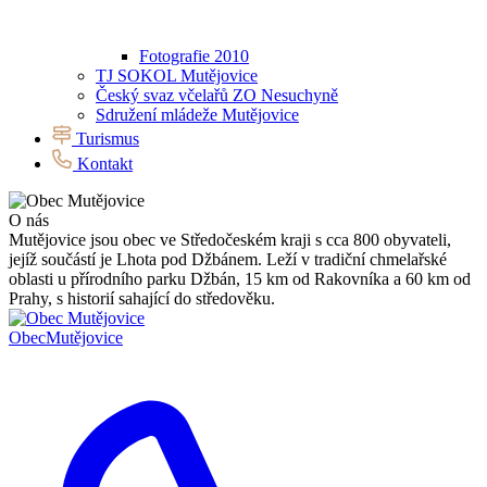
Fotografie 2010
TJ SOKOL Mutějovice
Český svaz včelařů ZO Nesuchyně
Sdružení mládeže Mutějovice
Turismus
Kontakt
O nás
Mutějovice jsou obec ve Středočeském kraji s cca 800 obyvateli,
jejíž součástí je Lhota pod Džbánem. Leží v tradiční chmelařské
oblasti u přírodního parku Džbán, 15 km od Rakovníka a 60 km od
Prahy, s historií sahající do středověku.
Obec
Mutějovice