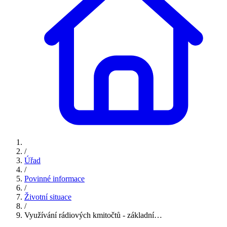
/
Úřad
/
Povinné informace
/
Životní situace
/
Využívání rádiových kmitočtů - základní…