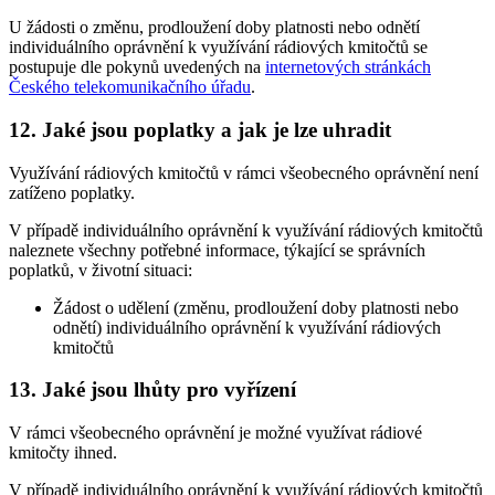
U žádosti o změnu, prodloužení doby platnosti nebo odnětí
individuálního oprávnění k využívání rádiových kmitočtů se
postupuje dle pokynů uvedených na
internetových stránkách
Českého telekomunikačního úřadu
.
12. Jaké jsou poplatky a jak je lze uhradit
Využívání rádiových kmitočtů v rámci všeobecného oprávnění není
zatíženo poplatky.
V případě individuálního oprávnění k využívání rádiových kmitočtů
naleznete všechny potřebné informace, týkající se správních
poplatků, v životní situaci:
Žádost o udělení (změnu, prodloužení doby platnosti nebo
odnětí) individuálního oprávnění k využívání rádiových
kmitočtů
13. Jaké jsou lhůty pro vyřízení
V rámci všeobecného oprávnění je možné využívat rádiové
kmitočty ihned.
V případě individuálního oprávnění k využívání rádiových kmitočtů