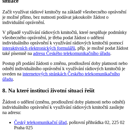
situace
Začít využívat rádiové kmitočty na základě všeobecného oprávnění
je možné přímo, bez nutnosti podávat jakoukoliv žádost o
individuální oprávnění.
V případě využívání rádiových kmitočtů, které nesplňuje podmínky
všeobecného oprávnění, je třeba podat žádost o udělení
individuálního oprávnění k využívání rádiových kmitočtů pomocí
interaktivních elektronických formulářů
, příp. je možné podat žádost
také písemně na
adresu Českého telekomunikačního úřadu
.
Postup při podání žádosti o změnu, prodloužení doby platnosti nebo
odnětí individuálního oprávnění k využívání rádiových kmitočtů je
uveden na
internetových stránkách Českého telekomunikačního
úřadu
.
8. Na které instituci životní situaci řešit
Žádosti o udělení (změnu, prodloužení doby platnosti nebo odnětí)
individuálního oprávnění k využívání rádiových kmitočtů zasílejte
na adresu:
Český telekomunikační úřad
, poštovní přihrádka 02, 225 02
Praha 025