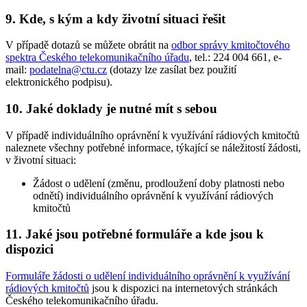
9. Kde, s kým a kdy životní situaci řešit
V případě dotazů se můžete obrátit na
odbor správy kmitočtového
spektra Českého telekomunikačního úřadu
, tel.: 224 004 661, e-
mail:
podatelna@ctu.cz
(dotazy lze zasílat bez použití
elektronického podpisu).
10. Jaké doklady je nutné mít s sebou
V případě individuálního oprávnění k využívání rádiových kmitočtů
naleznete všechny potřebné informace, týkající se náležitostí žádosti,
v životní situaci:
Žádost o udělení (změnu, prodloužení doby platnosti nebo
odnětí) individuálního oprávnění k využívání rádiových
kmitočtů
11. Jaké jsou potřebné formuláře a kde jsou k
dispozici
Formuláře žádosti o udělení individuálního oprávnění k využívání
rádiových kmitočtů
jsou k dispozici na internetových stránkách
Českého telekomunikačního úřadu.