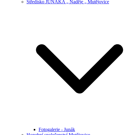
Středisko JUNÁKA „ Naděje „ Mutějovice
Fotogalerie - Junák
Honební společenství Mutějovice