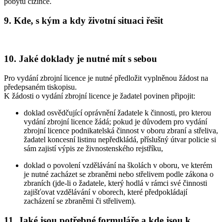
pobytu cizince.
9. Kde, s kým a kdy životní situaci řešit
10. Jaké doklady je nutné mít s sebou
Pro vydání zbrojní licence je nutné předložit vyplněnou žádost na
předepsaném tiskopisu.
K žádosti o vydání zbrojní licence je žadatel povinen připojit:
doklad osvědčující oprávnění žadatele k činnosti, pro kterou
vydání zbrojní licence žádá; pokud je důvodem pro vydání
zbrojní licence podnikatelská činnost v oboru zbraní a střeliva,
žadatel koncesní listinu nepředkládá, příslušný útvar policie si
sám zajistí výpis ze živnostenského rejstříku,
doklad o povolení vzdělávání na školách v oboru, ve kterém
je nutné zacházet se zbraněmi nebo střelivem podle zákona o
zbraních (jde-li o žadatele, který hodlá v rámci své činnosti
zajišťovat vzdělávání v oborech, které předpokládají
zacházení se zbraněmi či střelivem).
11. Jaké jsou potřebné formuláře a kde jsou k