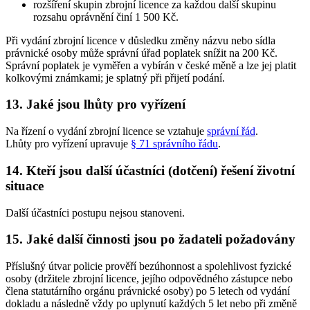
rozšíření skupin zbrojní licence za každou další skupinu
rozsahu oprávnění činí 1 500 Kč.
Při vydání zbrojní licence v důsledku změny názvu nebo sídla
právnické osoby může správní úřad poplatek snížit na 200 Kč.
Správní poplatek je vyměřen a vybírán v české měně a lze jej platit
kolkovými známkami; je splatný při přijetí podání.
13. Jaké jsou lhůty pro vyřízení
Na řízení o vydání zbrojní licence se vztahuje
správní řád
.
Lhůty pro vyřízení upravuje
§ 71 správního řádu
.
14. Kteří jsou další účastníci (dotčení) řešení životní
situace
Další účastníci postupu nejsou stanoveni.
15. Jaké další činnosti jsou po žadateli požadovány
Příslušný útvar policie prověří bezúhonnost a spolehlivost fyzické
osoby (držitele zbrojní licence, jejího odpovědného zástupce nebo
člena statutárního orgánu právnické osoby) po 5 letech od vydání
dokladu a následně vždy po uplynutí každých 5 let nebo při změně