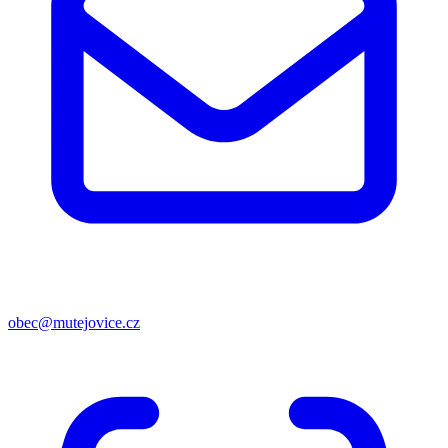
obec@mutejovice.cz