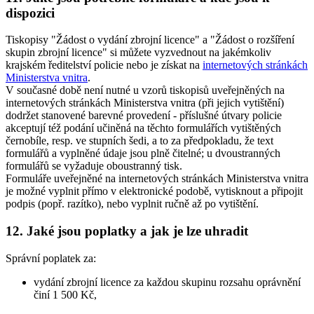
dispozici
Tiskopisy "Žádost o vydání zbrojní licence" a "Žádost o rozšíření
skupin zbrojní licence" si můžete vyzvednout na jakémkoliv
krajském ředitelství policie nebo je získat na
internetových stránkách
Ministerstva vnitra
.
V současné době není nutné u vzorů tiskopisů uveřejněných na
internetových stránkách Ministerstva vnitra (při jejich vytištění)
dodržet stanovené barevné provedení - příslušné útvary policie
akceptují též podání učiněná na těchto formulářích vytištěných
černobíle, resp. ve stupních šedi, a to za předpokladu, že text
formulářů a vyplněné údaje jsou plně čitelné; u dvoustranných
formulářů se vyžaduje oboustranný tisk.
Formuláře uveřejněné na internetových stránkách Ministerstva vnitra
je možné vyplnit přímo v elektronické podobě, vytisknout a připojit
podpis (popř. razítko), nebo vyplnit ručně až po vytištění.
12. Jaké jsou poplatky a jak je lze uhradit
Správní poplatek za:
vydání zbrojní licence za každou skupinu rozsahu oprávnění
činí 1 500 Kč,