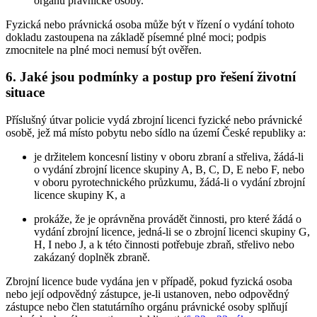
orgánu právnické osoby.
Fyzická nebo právnická osoba může být v řízení o vydání tohoto
dokladu zastoupena na základě písemné plné moci; podpis
zmocnitele na plné moci nemusí být ověřen.
6. Jaké jsou podmínky a postup pro řešení životní
situace
Příslušný útvar policie vydá zbrojní licenci fyzické nebo právnické
osobě, jež má místo pobytu nebo sídlo na území České republiky a:
je držitelem koncesní listiny v oboru zbraní a střeliva, žádá-li
o vydání zbrojní licence skupiny A, B, C, D, E nebo F, nebo
v oboru pyrotechnického průzkumu, žádá-li o vydání zbrojní
licence skupiny K, a
prokáže, že je oprávněna provádět činnosti, pro které žádá o
vydání zbrojní licence, jedná-li se o zbrojní licenci skupiny G,
H, I nebo J, a k této činnosti potřebuje zbraň, střelivo nebo
zakázaný doplněk zbraně.
Zbrojní licence bude vydána jen v případě, pokud fyzická osoba
nebo její odpovědný zástupce, je-li ustanoven, nebo odpovědný
zástupce nebo člen statutárního orgánu právnické osoby splňují