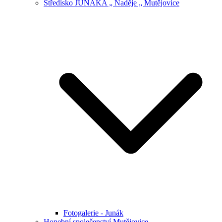
Středisko JUNÁKA „ Naděje „ Mutějovice
Fotogalerie - Junák
Honební společenství Mutějovice