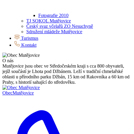
Fotografie 2010
TJ SOKOL Mutějovice
Český svaz včelařů ZO Nesuchyně
Sdružení mládeže Mutějovice
Turismus
Kontakt
O nás
Mutějovice jsou obec ve Středočeském kraji s cca 800 obyvateli,
jejíž součástí je Lhota pod Džbánem. Leží v tradiční chmelařské
oblasti u přírodního parku Džbán, 15 km od Rakovníka a 60 km od
Prahy, s historií sahající do středověku.
Obec
Mutějovice