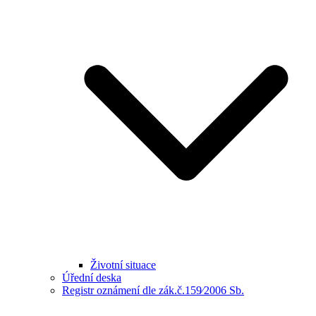
Životní situace
Úřední deska
Registr oznámení dle zák.č.159⁄2006 Sb.