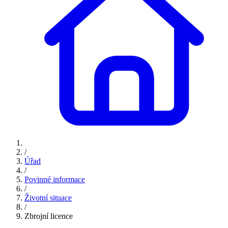
/
Úřad
/
Povinné informace
/
Životní situace
/
Zbrojní licence