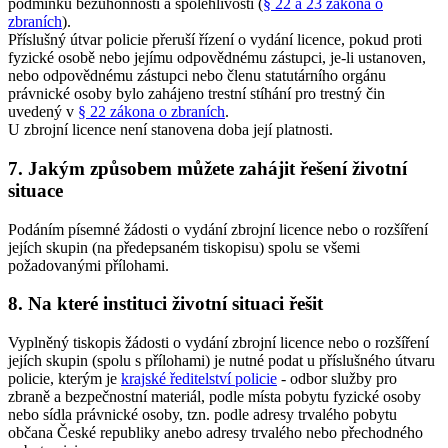
podmínku bezúhonnosti a spolehlivosti (
§ 22 a 23 zákona o
zbraních
).
Příslušný útvar policie přeruší řízení o vydání licence, pokud proti
fyzické osobě nebo jejímu odpovědnému zástupci, je-li ustanoven,
nebo odpovědnému zástupci nebo členu statutárního orgánu
právnické osoby bylo zahájeno trestní stíhání pro trestný čin
uvedený v
§ 22 zákona o zbraních
.
U zbrojní licence není stanovena doba její platnosti.
7. Jakým způsobem můžete zahájit řešení životní
situace
Podáním písemné žádosti o vydání zbrojní licence nebo o rozšíření
jejích skupin (na předepsaném tiskopisu) spolu se všemi
požadovanými přílohami.
8. Na které instituci životní situaci řešit
Vyplněný tiskopis žádosti o vydání zbrojní licence nebo o rozšíření
jejích skupin (spolu s přílohami) je nutné podat u příslušného útvaru
policie, kterým je
krajské ředitelství policie
- odbor služby pro
zbraně a bezpečnostní materiál, podle místa pobytu fyzické osoby
nebo sídla právnické osoby, tzn. podle adresy trvalého pobytu
občana České republiky anebo adresy trvalého nebo přechodného