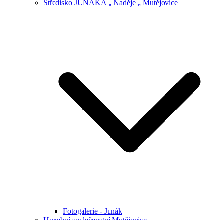
Středisko JUNÁKA „ Naděje „ Mutějovice
Fotogalerie - Junák
Honební společenství Mutějovice