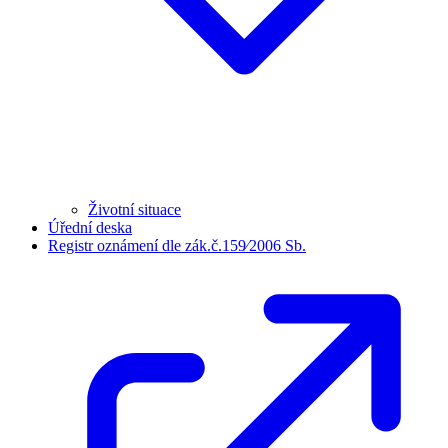
Životní situace
Úřední deska
Registr oznámení dle zák.č.159⁄2006 Sb.