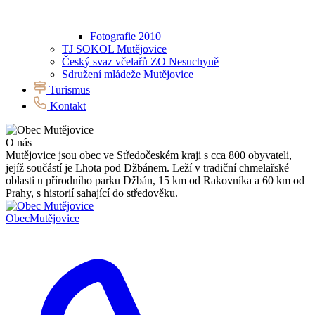
Fotografie 2010
TJ SOKOL Mutějovice
Český svaz včelařů ZO Nesuchyně
Sdružení mládeže Mutějovice
Turismus
Kontakt
O nás
Mutějovice jsou obec ve Středočeském kraji s cca 800 obyvateli,
jejíž součástí je Lhota pod Džbánem. Leží v tradiční chmelařské
oblasti u přírodního parku Džbán, 15 km od Rakovníka a 60 km od
Prahy, s historií sahající do středověku.
Obec
Mutějovice