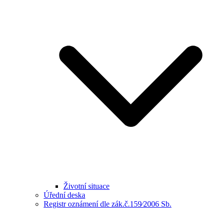
Životní situace
Úřední deska
Registr oznámení dle zák.č.159⁄2006 Sb.