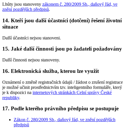
Lhůty jsou stanoveny
zákonem č. 280/2009 Sb., daňový řád, ve
znění pozdějších předpisů
.
14. Kteří jsou další účastníci (dotčení) řešení životní
situace
Další účastníci nejsou stanoveni.
15. Jaké další činnosti jsou po žadateli požadovány
Další činnosti nejsou stanoveny.
16. Elektronická služba, kterou lze využít
Oznámení o změně registračních údajů / žádost o zrušení registrace
je možné učinit prostřednictvím tzv. inteligentního formuláře, který
je k dispozici na
internetových stránkách Celní správy České
republiky
.
17. Podle kterého právního předpisu se postupuje
Zákon č. 280/2009 Sb., daňový řád, ve znění pozdějších
předpisů