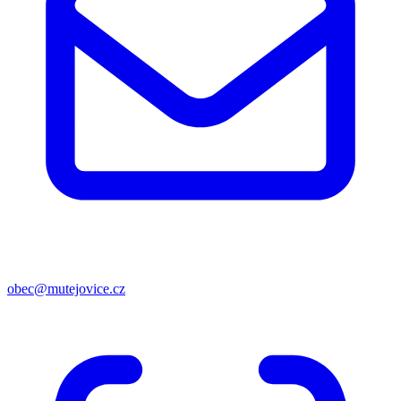
obec@mutejovice.cz