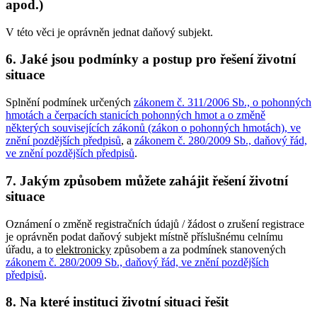
apod.)
V této věci je oprávněn jednat daňový subjekt.
6. Jaké jsou podmínky a postup pro řešení životní
situace
Splnění podmínek určených
zákonem č. 311/2006 Sb., o pohonných
hmotách a čerpacích stanicích pohonných hmot a o změně
některých souvisejících zákonů (zákon o pohonných hmotách), ve
znění pozdějších předpisů
, a
zákonem č. 280/2009 Sb., daňový řád,
ve znění pozdějších předpisů
.
7. Jakým způsobem můžete zahájit řešení životní
situace
Oznámení o změně registračních údajů / žádost o zrušení registrace
je oprávněn podat daňový subjekt místně příslušnému celnímu
úřadu, a to
elektronicky
způsobem a za podmínek stanovených
zákonem č. 280/2009 Sb., daňový řád, ve znění pozdějších
předpisů
.
8. Na které instituci životní situaci řešit